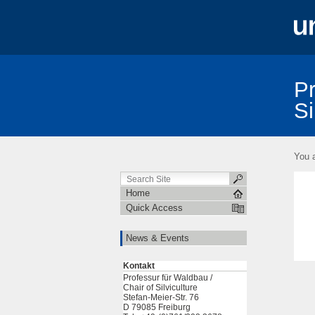
Pr
Si
Test
You a
Home
Quick Access
News & Events
Kontakt
Professur für Waldbau /
Chair of Silviculture
Stefan-Meier-Str. 76
D 79085 Freiburg