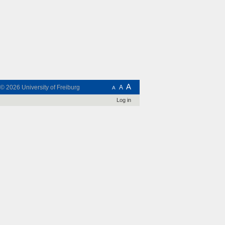
A
t © 2026
University of Freiburg
A
A
Log in